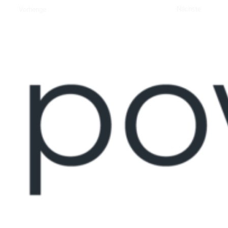
Nächste
Vorherige
Vorherige
Wie gut sind deine Deutschkenntnisse?
Ab wann bist du für den neuen Job
Geschafft!
verfügbar?
Wir möchten dich kennenlernen!
Wie dürfen wir dich kontaktieren?
Muttersprache
Ab sofort
Sehr gut
1 - 2 Monate
Optionale Dokumente (png, jpeg, pdf, docx)